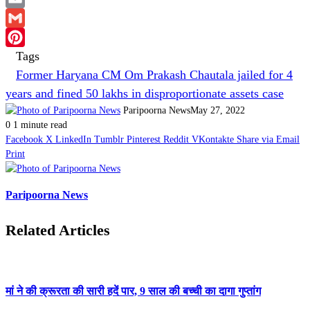
Email
Gmail
Tags
Pinterest
Former Haryana CM Om Prakash Chautala jailed for 4
years and fined 50 lakhs in disproportionate assets case
Paripoorna News
May 27, 2022
0
1 minute read
Facebook
X
LinkedIn
Tumblr
Pinterest
Reddit
VKontakte
Share via Email
Print
Paripoorna News
Related Articles
मां ने की क्रूरता की सारी हदें पार, 9 साल की बच्ची का दागा गुप्तांग