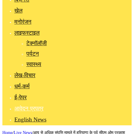
खेल
मनोरंजन
लाइफस्टाइल
टेक्नॉलॉजी
पर्यटन
स्वास्थ्य
लेख-विचार
धर्म-कर्म
ई-पेपर
आवेदन प्रपत्र
English News
Home
/
Live News
/
आय से अधिक संपत्ति मामले में हरियाणा के पूर्व सीएम ओम प्रकाश