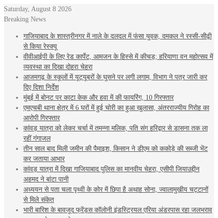
Saturday, August 8 2026
Breaking News
गाजियाबाद के शास्त्रीनगर में नाले के दलदल में फंसा युवक, दमकल ने रस्सी-सीढ़ी
से किया रेस्क्यू
वीवीआईपी के लिए रेड कार्पेट, आमजन के हिस्से में कीचड़; हरियाणा वन महोत्सव में
व्यवस्था का दिखा दोहरा चेहरा
आजमगढ़ के स्‍कूलों में यूट्यूबरों के घुसने पर लगी लगाम, व‍िभाग ने पत्र जारी कर
दि‍ए द‍िशा न‍िर्देश
मुंबई में बोनट पर काटा केक और हवा में की फायरिंग, 10 गिरफ्तार
एमएचबी थाना क्षेत्र में 6 घरों में हुई चोरी का हुआ खुलासा, अंतरराज्यीय गिरोह का
आरोपी गिरफ्तार
कांवड़ यात्रा को लेकर चर्चा में तमन्ना मलिक, पति संग हरिद्वार से डासना तक ला
रहीं गंगाजल
तीन साल बाद मिली जमीन की पैमाइश, किसान ने डीएम को ककोड़े की सब्जी भेंट
कर जताया आभार
कांवड़ यात्रा में दिखा गाजियाबाद पुलिस का मानवीय चेहरा, एसीपी जियाउद्दीन
अहमद ने बांटा पानी
अध्ययन से पता चला पृथ्वी के कोर में छिपा है अथाह सोना, ज्वालामुखीय चट्टानों
से मिले संकेत
भारी बारिश के बावजूद फ्रेंड्स कॉलोनी इंडस्ट्रियल एरिया अंडरपास रहा जलभराव