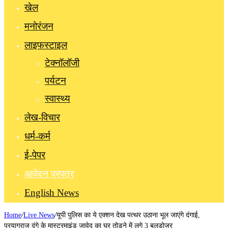
खेल
मनोरंजन
लाइफस्टाइल
टेक्नॉलॉजी
पर्यटन
स्वास्थ्य
लेख-विचार
धर्म-कर्म
ई-पेपर
आवेदन प्रपत्र
English News
Home
/
Live News
/
यूपी पुलिस का ये एक्शन देख पत्थर उठाना भूल जाएंगे दंगाई,
प्रयागराज दंगे के मास्टरमाइंड जावेद का घर तोड़ने में लगे 3 बुलडोजर