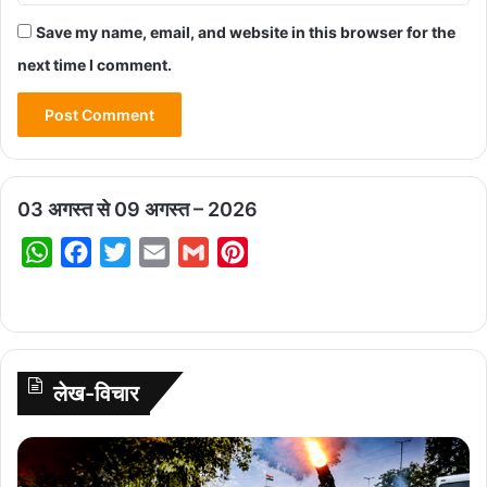
Save my name, email, and website in this browser for the
next time I comment.
03 अगस्त से 09 अगस्त – 2026
W
F
T
E
G
P
h
a
w
m
m
i
a
c
i
a
a
n
t
e
t
i
i
t
s
b
t
l
l
e
लेख-विचार
A
o
e
r
p
o
r
e
लो
p
k
s
क