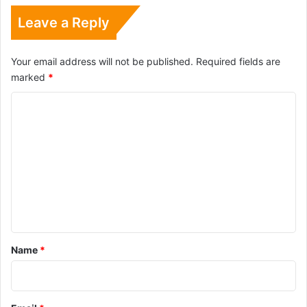
Leave a Reply
Your email address will not be published.
Required fields are
marked
*
C
o
m
m
e
n
t
*
Name
*