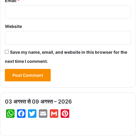
Email
*
Website
Save my name, email, and website in this browser for the
next time I comment.
03 अगस्त से 09 अगस्त – 2026
W
F
T
E
G
P
h
a
w
m
m
i
a
c
i
a
a
n