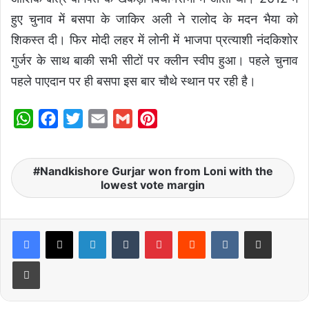
हुए चुनाव में बसपा के जाकिर अली ने रालोद के मदन भैया को
शिकस्त दी। फिर मोदी लहर में लोनी में भाजपा प्रत्याशी नंदकिशोर
गुर्जर के साथ बाकी सभी सीटों पर क्लीन स्वीप हुआ। पहले चुनाव
पहले पाएदान पर ही बसपा इस बार चौथे स्थान पर रही है।
W
F
T
E
G
P
h
a
w
m
m
i
a
c
i
a
a
n
Nandkishore Gurjar won from Loni with the
t
e
t
i
i
t
lowest vote margin
s
b
t
l
l
e
A
o
e
r
LinkedIn
Tumblr
Pinterest
Reddit
VKontakte
Share via Email
p
o
r
e
p
k
s
Print
t