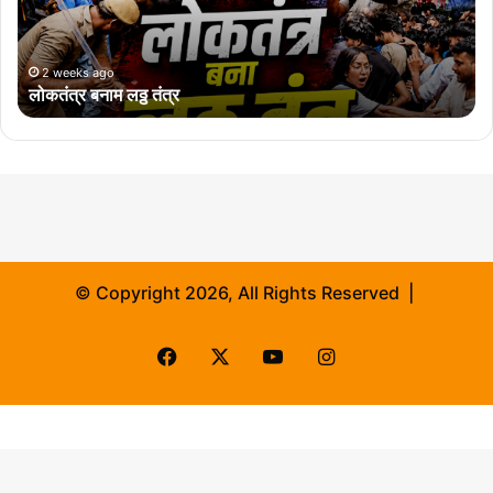
ना
म
ल
ठ्ठ
2 weeks ago
लोकतंत्र बनाम लठ्ठ तंत्र
तं
त्र
© Copyright 2026, All Rights Reserved |
Facebook
X
YouTube
Instagram