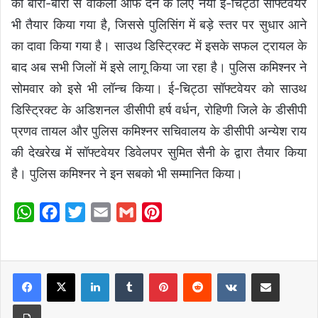
को बारी-बारी से वीकली ऑफ देने के लिए नया ई-चिट्ठा सॉफ्टवेयर
भी तैयार किया गया है, जिससे पुलिसिंग में बड़े स्तर पर सुधार आने
का दावा किया गया है। साउथ डिस्ट्रिक्ट में इसके सफल ट्रायल के
बाद अब सभी जिलों में इसे लागू किया जा रहा है। पुलिस कमिश्नर ने
सोमवार को इसे भी लॉन्च किया। ई-चिट्ठा सॉफ्टवेयर को साउथ
डिस्ट्रिक्ट के अडिशनल डीसीपी हर्ष वर्धन, रोहिणी जिले के डीसीपी
प्रणव तायल और पुलिस कमिश्नर सचिवालय के डीसीपी अन्येश राय
की देखरेख में सॉफ्टवेयर डिवेलपर सुमित सैनी के द्वारा तैयार किया
है। पुलिस कमिश्नर ने इन सबको भी सम्मानित किया।
W
F
T
E
G
P
h
a
w
m
m
i
a
c
i
a
a
n
t
e
t
i
i
t
LinkedIn
Tumblr
Pinterest
Reddit
VKontakte
Share via Email
s
b
t
l
l
e
Print
A
o
e
r