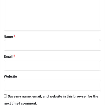
m
e
n
t
*
Name
*
Email
*
Website
Save my name, email, and website in this browser for the
next time I comment.