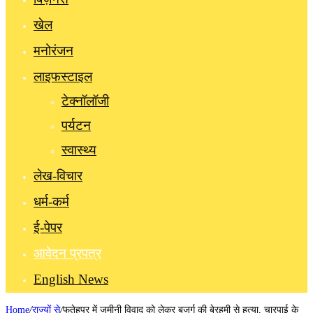
खेल
मनोरंजन
लाइफस्टाइल
टेक्नॉलॉजी
पर्यटन
स्वास्थ्य
लेख-विचार
धर्म-कर्म
ई-पेपर
आवेदन प्रपत्र
English News
Home
/
राज्यों से
/
फतेहपुर में जमीनी विवाद को लेकर बुजुर्ग की बेरहमी से हत्या, चारपाई के