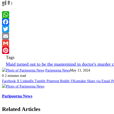
हुई है।
WhatsApp
Facebook
Twitter
Email
Gmail
Tags
Pinterest
Maid turned out to be the mastermind in doctor's murder 
Paripoorna News
May 13, 2024
0
2 minutes read
Facebook
X
LinkedIn
Tumblr
Pinterest
Reddit
VKontakte
Share via Email
P
Paripoorna News
Related Articles