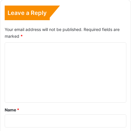
Leave a Reply
Your email address will not be published.
Required fields are
marked
*
C
o
m
m
e
n
t
*
Name
*