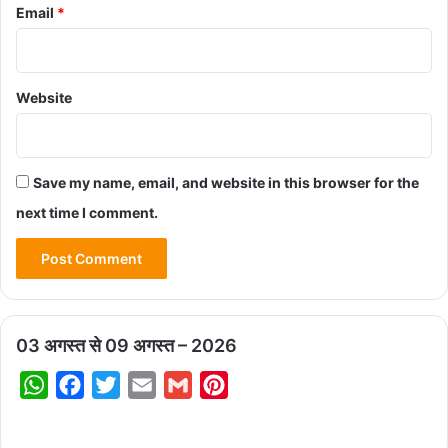
Email
*
Website
Save my name, email, and website in this browser for the
next time I comment.
03 अगस्त से 09 अगस्त – 2026
W
F
T
E
G
P
h
a
w
m
m
i
a
c
i
a
a
n