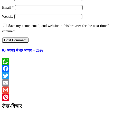
Email
*
Website
Save my name, email, and website in this browser for the next time I
comment.
03 अगस्त से 09 अगस्त – 2026
WhatsApp
Facebook
Twitter
Email
Gmail
Pinterest
लेख-विचार