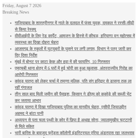
Friday, August 7 2026
Breaking News
गाजियाबाद के शास्त्रीनगर में नाले के दलदल में फंसा युवक, दमकल ने रस्सी-सीढ़ी
से किया रेस्क्यू
वीवीआईपी के लिए रेड कार्पेट, आमजन के हिस्से में कीचड़; हरियाणा वन महोत्सव में
व्यवस्था का दिखा दोहरा चेहरा
आजमगढ़ के स्‍कूलों में यूट्यूबरों के घुसने पर लगी लगाम, व‍िभाग ने पत्र जारी कर
दि‍ए द‍िशा न‍िर्देश
मुंबई में बोनट पर काटा केक और हवा में की फायरिंग, 10 गिरफ्तार
एमएचबी थाना क्षेत्र में 6 घरों में हुई चोरी का हुआ खुलासा, अंतरराज्यीय गिरोह का
आरोपी गिरफ्तार
कांवड़ यात्रा को लेकर चर्चा में तमन्ना मलिक, पति संग हरिद्वार से डासना तक ला
रहीं गंगाजल
तीन साल बाद मिली जमीन की पैमाइश, किसान ने डीएम को ककोड़े की सब्जी भेंट
कर जताया आभार
कांवड़ यात्रा में दिखा गाजियाबाद पुलिस का मानवीय चेहरा, एसीपी जियाउद्दीन
अहमद ने बांटा पानी
अध्ययन से पता चला पृथ्वी के कोर में छिपा है अथाह सोना, ज्वालामुखीय चट्टानों
से मिले संकेत
भारी बारिश के बावजूद फ्रेंड्स कॉलोनी इंडस्ट्रियल एरिया अंडरपास रहा जलभराव