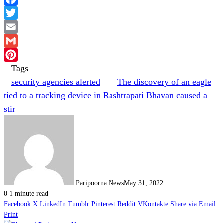
Facebook
Twitter
Email
Gmail
Tags
Pinterest
security agencies alerted
The discovery of an eagle
tied to a tracking device in Rashtrapati Bhavan caused a
stir
Paripoorna News
May 31, 2022
0
1 minute read
Facebook
X
LinkedIn
Tumblr
Pinterest
Reddit
VKontakte
Share via Email
Print