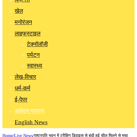
खेल
मनोरंजन
लाइफस्टाइल
टेक्नॉलॉजी
पर्यटन
स्वास्थ्य
लेख-विचार
धर्म-कर्म
ई-पेपर
आवेदन प्रपत्र
English News
Home
/
Live News
/
राष्ट्रपति भवन में ट्रैकिंग डिवाइस से बंधी हुई चील मिलने से मचा