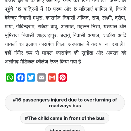
बेहतर इलाज के लिए अलीगढ़ रेफर कर दिया गया है। अस्पताल
पहुंचे 16 यात्रियों में 10 पुरुष और 6 महिलाएं शामिल हैं, जिनमें
देवेन्द्र निवासी मथुरा, कासगंज निवासी अंकित, राज, लक्ष्मी, द्रोपा,
माया, गोविन्दराम, राकेश बाबू, असमत, महरून निशा, यशपाल और
भूमिराज निवासी शाहजहांपुर, बदायूं निवासी अगाज, शकीरा आदि
घायलों का इलाज कासगंज जिला अस्पताल में कराया जा रहा है।
वहीं गंभीर रूप से घायल कासगंज की सुनीता और अबरार को
अलीगढ़ मेडिकल कॉलेज रेफर किया गया है।
W
F
T
E
G
P
h
a
w
m
m
i
a
c
i
a
a
n
16 passengers injured due to overturning of
t
e
t
i
i
t
roadways bus
s
b
t
l
l
e
The child came in front of the bus
A
o
e
r
p
o
r
e
two serious