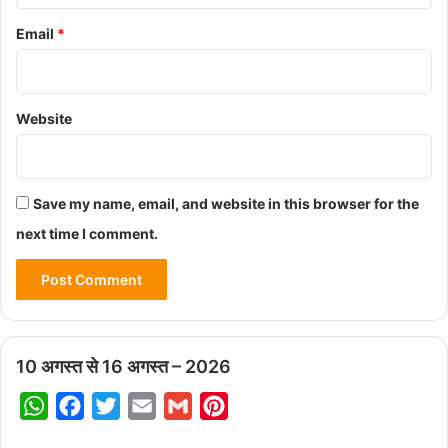
Email
*
Website
Save my name, email, and website in this browser for the
next time I comment.
10 अगस्त से 16 अगस्त – 2026
W
F
T
E
G
P
h
a
w
m
m
i