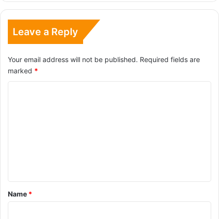
Leave a Reply
Your email address will not be published.
Required fields are
marked
*
C
o
m
m
e
n
t
*
Name
*