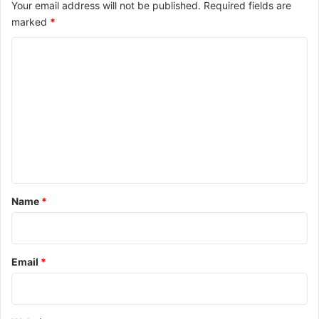
Your email address will not be published.
Required fields are
marked
*
C
o
m
m
e
n
t
*
Name
*
Email
*