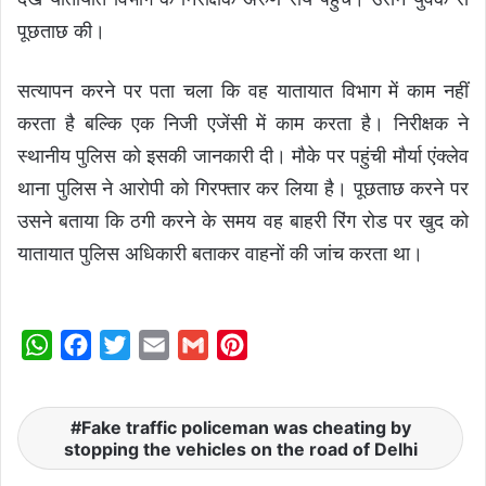
पूछताछ की।
सत्यापन करने पर पता चला कि वह यातायात विभाग में काम नहीं
करता है बल्कि एक निजी एजेंसी में काम करता है। निरीक्षक ने
स्थानीय पुलिस को इसकी जानकारी दी। मौके पर पहुंची मौर्या एंक्लेव
थाना पुलिस ने आरोपी को गिरफ्तार कर लिया है। पूछताछ करने पर
उसने बताया कि ठगी करने के समय वह बाहरी रिंग रोड पर खुद को
यातायात पुलिस अधिकारी बताकर वाहनों की जांच करता था।
W
F
T
E
G
P
h
a
w
m
m
i
a
c
i
a
a
n
Fake traffic policeman was cheating by
t
e
t
i
i
t
stopping the vehicles on the road of Delhi
s
b
t
l
l
e