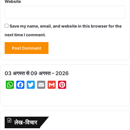
Website
Save my name, email, and website in this browser for the
next time I comment.
03 अगस्त से 09 अगस्त – 2026
W
F
T
E
G
P
h
a
w
m
m
i
a
c
i
a
a
n
t
e
t
i
i
t
s
b
t
l
l
e
लेख-विचार
A
o
e
r