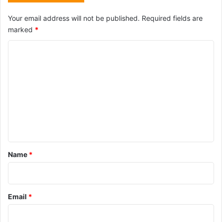
Your email address will not be published.
Required fields are
marked
*
C
o
m
m
e
n
t
*
Name
*
Email
*