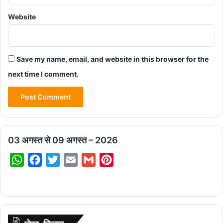
Website
Save my name, email, and website in this browser for the
next time I comment.
03 अगस्त से 09 अगस्त – 2026
W
F
T
E
G
P
h
a
w
m
m
i
a
c
i
a
a
n
t
e
t
i
i
t
s
b
t
l
l
e