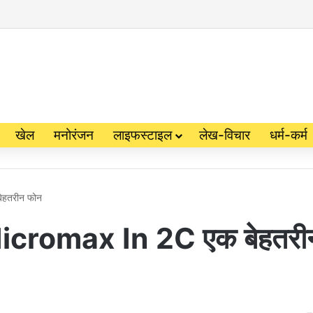
खेल
मनोरंजन
लाइफस्टाइल
लेख-विचार
धर्म-कर्म
ेहतरीन फोन
 Micromax In 2C एक बेहतरी