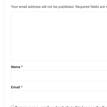
Your email address will not be published.
Required fields ar
C
o
m
m
e
n
t
*
Name
*
Email
*