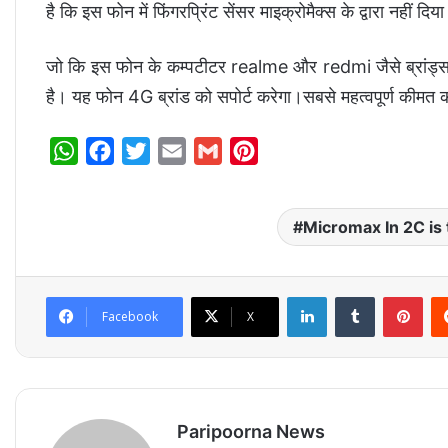
है कि इस फोन में फिंगरप्रिंट सेंसर माइक्रोमैक्स के द्वारा नहीं दिय
जो कि इस फोन के कम्पटीटर realme और redmi जैसे ब्रांड्स अपन
है। यह फोन 4G ब्रांड को सपोर्ट करेगा।सबसे महत्वपूर्ण कीमत क
W
F
T
E
G
P
h
a
w
m
m
i
a
c
i
a
a
n
Micromax In 2C is
t
e
t
i
i
t
s
b
t
l
l
e
A
o
e
r
LinkedIn
Tumblr
Pinterest
Facebook
X
p
o
r
e
p
k
s
t
Paripoorna News