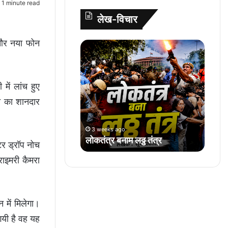
1 minute read
A
o
e
r
लेख-विचार
p
o
r
e
p
k
s
ं और नया फोन
लो
t
क
तं
त्र
ें लांच हुए
ब
ना
च का शानदार
म
ल
3 weeks ago
ठ्ठ
लोकतंत्र बनाम लठ्ठ तंत्र
तं
र ड्रॉप नोच
त्र
राइमरी कैमरा
में मिलेगा।
गयी है वह यह