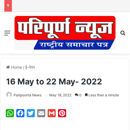
Menu
S
Home
/
ई-पेपर
16 May to 22 May- 2022
Paripoorna News
May 18, 2022
0
Less than a minute
W
F
T
E
G
P
h
a
w
m
m
i
a
c
i
a
a
n