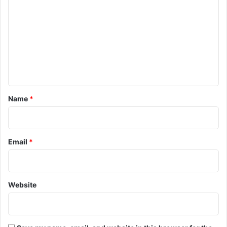
o
m
m
e
n
t
*
Name
*
Email
*
Website