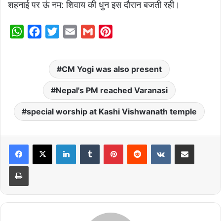
शहनाई पर ऊं नम: शिवाय की धुन इस दौरान बजती रही।
W
F
T
E
G
P
h
a
w
m
m
i
a
c
i
a
a
n
CM Yogi was also present
t
e
t
i
i
t
s
b
t
l
l
e
Nepal's PM reached Varanasi
A
o
e
r
special worship at Kashi Vishwanath temple
p
o
r
e
p
k
s
t
LinkedIn
Tumblr
Pinterest
Reddit
VKontakte
Share via Email
Print