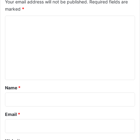
Your email address will not be published.
Required fields are
marked
*
C
o
m
m
e
n
t
*
Name
*
Email
*