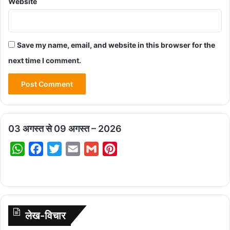
Website
Save my name, email, and website in this browser for the
next time I comment.
03 अगस्त से 09 अगस्त – 2026
W
F
T
E
G
P
h
a
w
m
m
i
a
c
i
a
a
n
t
e
t
i
i
t
s
b
t
l
l
e
लेख-विचार
A
o
e
r