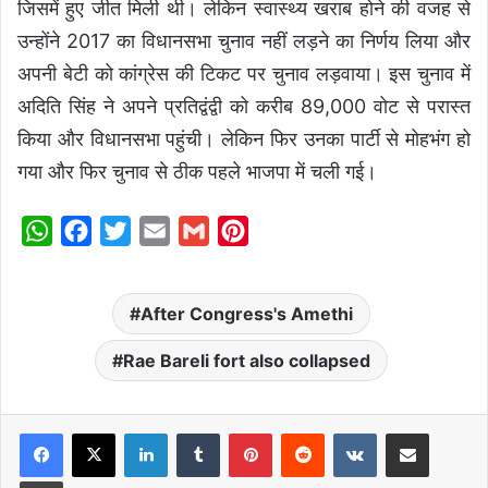
जिसमें हुए जीत मिली थी। लेकिन स्वास्थ्य खराब होने की वजह से
उन्होंने 2017 का विधानसभा चुनाव नहीं लड़ने का निर्णय लिया और
अपनी बेटी को कांग्रेस की टिकट पर चुनाव लड़वाया। इस चुनाव में
अदिति सिंह ने अपने प्रतिद्वंद्वी को करीब 89,000 वोट से परास्त
किया और विधानसभा पहुंची। लेकिन फिर उनका पार्टी से मोहभंग हो
गया और फिर चुनाव से ठीक पहले भाजपा में चली गई।
W
F
T
E
G
P
h
a
w
m
m
i
a
c
i
a
a
n
After Congress's Amethi
t
e
t
i
i
t
s
b
t
l
l
e
Rae Bareli fort also collapsed
A
o
e
r
p
o
r
e
LinkedIn
Tumblr
Pinterest
Reddit
VKontakte
Share via Email
p
k
s
t
Print