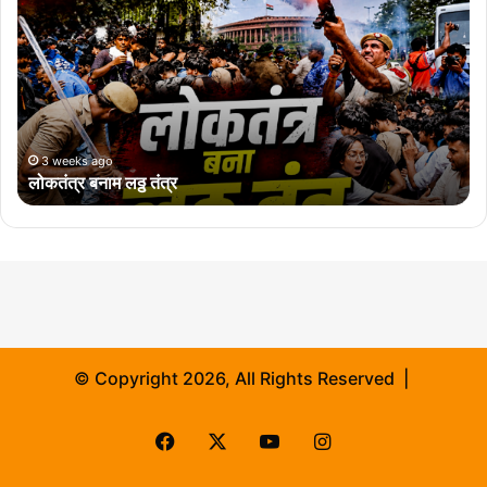
क
तं
त्र
ब
ना
म
ल
ठ्ठ
3 weeks ago
लोकतंत्र बनाम लठ्ठ तंत्र
तं
त्र
© Copyright 2026, All Rights Reserved |
Facebook
X
YouTube
Instagram