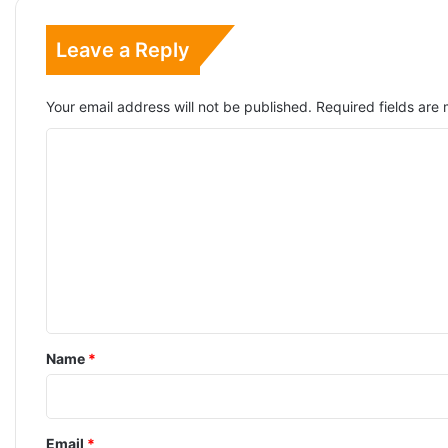
Leave a Reply
Your email address will not be published.
Required fields ar
C
o
m
m
e
n
t
*
Name
*
Email
*