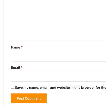
o
m
m
e
n
t
*
Name
*
Email
*
Save my name, email, and website in this browser for th