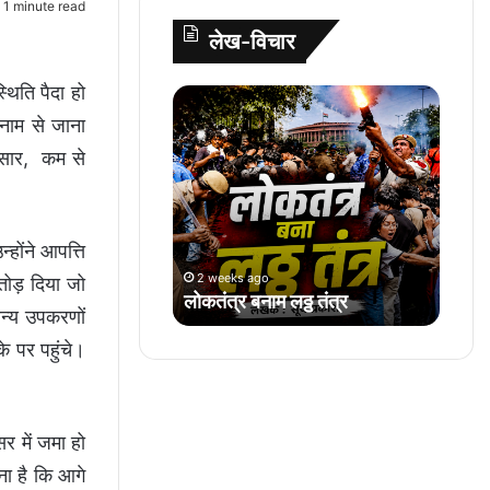
1 minute read
A
o
e
r
लेख-विचार
p
o
r
e
p
k
s
्थिति पैदा हो
लो
t
क
 नाम से जाना
तं
नुसार, कम से
त्र
ब
ना
म
होंने आपत्ति
ल
2 weeks ago
ठ्ठ
तोड़ दिया जो
लोकतंत्र बनाम लठ्ठ तंत्र
तं
अन्य उपकरणों
त्र
े पर पहुंचे।
सर में जमा हो
ना है कि आगे