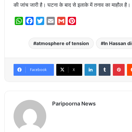
की जांच जारी है। घटना के बाद से इलाके में तनाव का माहौल है।
W
F
T
E
G
P
h
a
w
m
m
i
a
c
i
a
a
n
atmosphere of tension
In Hassan di
t
e
t
i
i
t
s
b
t
l
l
e
A
o
e
r
LinkedIn
Tumblr
Pinterest
Facebook
X
p
o
r
e
p
k
s
t
Paripoorna News