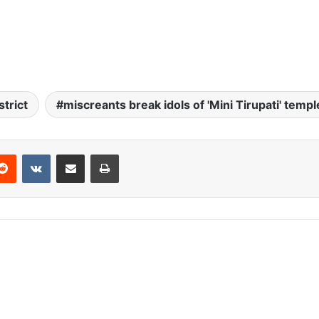
strict
miscreants break idols of 'Mini Tirupati' templ
Reddit
VKontakte
Share via Email
Print