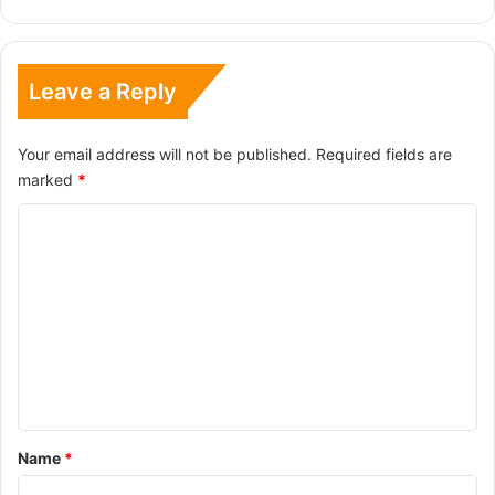
Leave a Reply
Your email address will not be published.
Required fields are
marked
*
C
o
m
m
e
n
t
*
Name
*