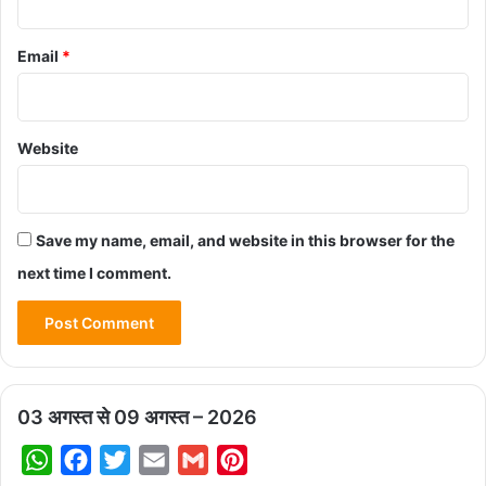
Email
*
Website
Save my name, email, and website in this browser for the
next time I comment.
03 अगस्त से 09 अगस्त – 2026
W
F
T
E
G
P