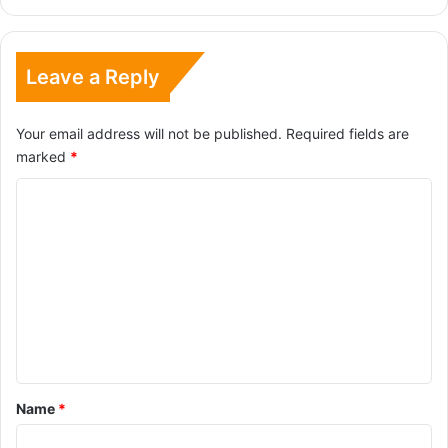
Leave a Reply
Your email address will not be published.
Required fields are
marked
*
C
o
m
m
e
n
t
*
Name
*