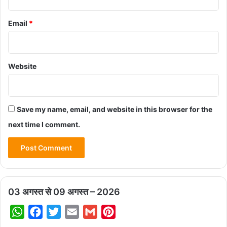
Email
*
Website
Save my name, email, and website in this browser for the
next time I comment.
03 अगस्त से 09 अगस्त – 2026
W
F
T
E
G
P
h
a
w
m
m
i