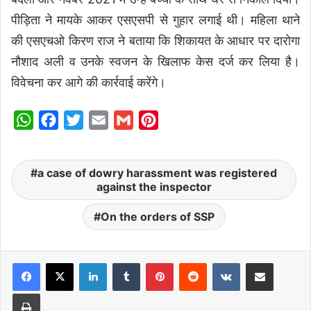
पीड़िता ने मायके आकर एसएसपी से गुहार लगाई थी। महिला थाने
की एसएचओ किरण राज ने बताया कि शिकायत के आधार पर दारोगा
नौशाद अली व उनके स्वजन के खिलाफ केस दर्ज कर लिया है।
विवेचना कर आगे की कार्रवाई करेंगे।
W
F
T
E
G
P
h
a
w
m
m
i
a
c
i
a
a
n
a case of dowry harassment was registered
t
e
t
i
i
t
against the inspector
s
b
t
l
l
e
On the orders of SSP
A
o
e
r
p
o
r
e
p
k
s
LinkedIn
Tumblr
Pinterest
Reddit
VKontakte
Share via Email
t
Print