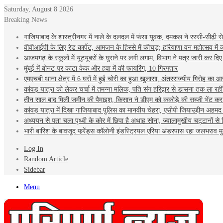
Saturday, August 8 2026
Breaking News
गाजियाबाद के शास्त्रीनगर में नाले के दलदल में फंसा युवक, दमकल ने रस्सी-सीढ़ी से 
वीवीआईपी के लिए रेड कार्पेट, आमजन के हिस्से में कीचड़; हरियाणा वन महोत्सव में व
आजमगढ़ के स्‍कूलों में यूट्यूबरों के घुसने पर लगी लगाम, व‍िभाग ने पत्र जारी कर दि‍ए द‍
मुंबई में बोनट पर काटा केक और हवा में की फायरिंग, 10 गिरफ्तार
एमएचबी थाना क्षेत्र में 6 घरों में हुई चोरी का हुआ खुलासा, अंतरराज्यीय गिरोह का आ
कांवड़ यात्रा को लेकर चर्चा में तमन्ना मलिक, पति संग हरिद्वार से डासना तक ला रही
तीन साल बाद मिली जमीन की पैमाइश, किसान ने डीएम को ककोड़े की सब्जी भेंट 
कांवड़ यात्रा में दिखा गाजियाबाद पुलिस का मानवीय चेहरा, एसीपी जियाउद्दीन अहमद न
अध्ययन से पता चला पृथ्वी के कोर में छिपा है अथाह सोना, ज्वालामुखीय चट्टानों से 
भारी बारिश के बावजूद फ्रेंड्स कॉलोनी इंडस्ट्रियल एरिया अंडरपास रहा जलभराव म
Log In
Random Article
Sidebar
Menu