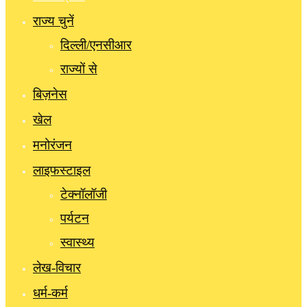
राज्य चुनें
दिल्ली/एनसीआर
राज्यों से
बिज़नेस
खेल
मनोरंजन
लाइफस्टाइल
टेक्नॉलॉजी
पर्यटन
स्वास्थ्य
लेख-विचार
धर्म-कर्म