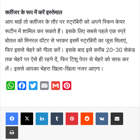
क्लींजर के रूप में करें इस्तेमाल
आप चाहें तो क्लींजर के तौर पर स्ट्रॉबेरी को अपने स्किन केयर
रूटीन में शामिल कर सकते हैं। इसके लिए सबसे पहले एक स्प्रे
बोतल को मिनरल वॉटर से भरकर इसमें स्ट्रॉबेरी का जूस मिलाएं,
फिर इससे चेहरे को गीला करें। इसके बाद इसे करीब 20-30 सेकंड
तक चेहरे पर ऐसे ही रहने दें, फिर टिशू पेपर से चेहरे को साफ कर
लें। इससे आपका चेहरा खिला-खिला नजर आएगा।
W
F
T
E
G
P
h
a
w
m
m
i
a
c
i
a
a
n
t
e
t
i
i
t
LinkedIn
Tumblr
Pinterest
Reddit
VKontakte
Share via Email
s
b
t
l
l
e
Print
A
o
e
r
p
o
r
e