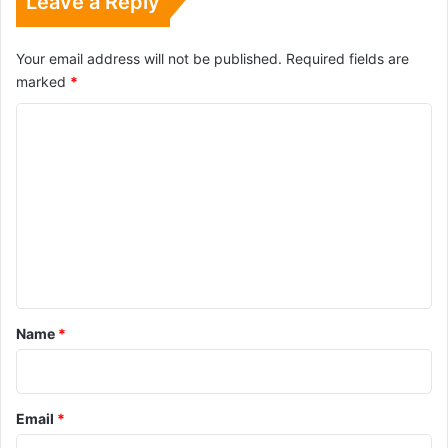
Leave a Reply
Your email address will not be published.
Required fields are
marked
*
C
o
m
m
e
n
t
*
Name
*
Email
*