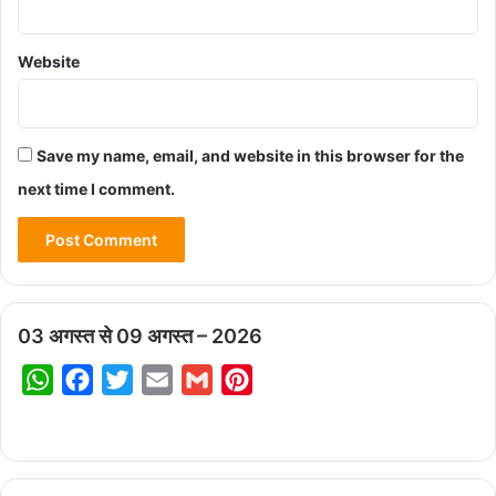
Website
Save my name, email, and website in this browser for the
next time I comment.
03 अगस्त से 09 अगस्त – 2026
W
F
T
E
G
P
h
a
w
m
m
i
a
c
i
a
a
n
t
e
t
i
i
t