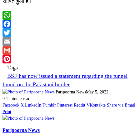
साबित हुआ है।
WhatsApp
Facebook
Twitter
Email
Gmail
Tags
Pinterest
BSF has now issued a statement regarding the tunnel
found on the Pakistani border
Paripoorna News
May 5, 2022
0
1 minute read
Facebook
X
LinkedIn
Tumblr
Pinterest
Reddit
VKontakte
Share via Email
Print
Paripoorna News