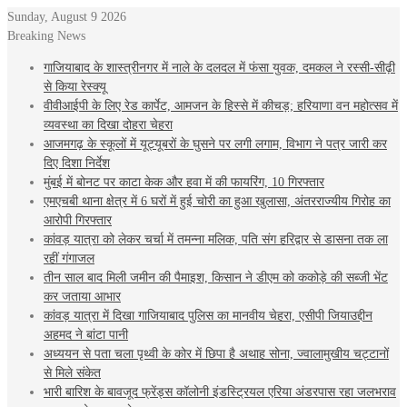
Sunday, August 9 2026
Breaking News
गाजियाबाद के शास्त्रीनगर में नाले के दलदल में फंसा युवक, दमकल ने रस्सी-सीढ़ी
से किया रेस्क्यू
वीवीआईपी के लिए रेड कार्पेट, आमजन के हिस्से में कीचड़; हरियाणा वन महोत्सव में
व्यवस्था का दिखा दोहरा चेहरा
आजमगढ़ के स्‍कूलों में यूट्यूबरों के घुसने पर लगी लगाम, व‍िभाग ने पत्र जारी कर
दि‍ए द‍िशा न‍िर्देश
मुंबई में बोनट पर काटा केक और हवा में की फायरिंग, 10 गिरफ्तार
एमएचबी थाना क्षेत्र में 6 घरों में हुई चोरी का हुआ खुलासा, अंतरराज्यीय गिरोह का
आरोपी गिरफ्तार
कांवड़ यात्रा को लेकर चर्चा में तमन्ना मलिक, पति संग हरिद्वार से डासना तक ला
रहीं गंगाजल
तीन साल बाद मिली जमीन की पैमाइश, किसान ने डीएम को ककोड़े की सब्जी भेंट
कर जताया आभार
कांवड़ यात्रा में दिखा गाजियाबाद पुलिस का मानवीय चेहरा, एसीपी जियाउद्दीन
अहमद ने बांटा पानी
अध्ययन से पता चला पृथ्वी के कोर में छिपा है अथाह सोना, ज्वालामुखीय चट्टानों
से मिले संकेत
भारी बारिश के बावजूद फ्रेंड्स कॉलोनी इंडस्ट्रियल एरिया अंडरपास रहा जलभराव