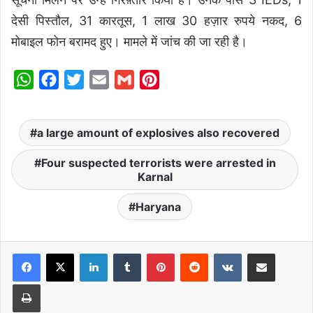
देसी पिस्तौल, 31 कारतूस, 1 लाख 30 हज़ार रुपये नकद, 6
मोबाइल फोन बरामद हुए। मामले में जांच की जा रही है।
W
F
T
E
G
P
h
a
w
m
m
i
a
c
i
a
a
n
a large amount of explosives also recovered
t
e
t
i
i
t
s
b
t
l
l
e
Four suspected terrorists were arrested in
Karnal
A
o
e
r
p
o
r
e
Haryana
p
k
s
t
LinkedIn
Tumblr
Pinterest
Reddit
VKontakte
Share via Email
Print