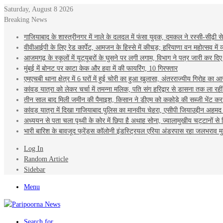
Saturday, August 8 2026
Breaking News
गाजियाबाद के शास्त्रीनगर में नाले के दलदल में फंसा युवक, दमकल ने रस्सी-सीढ़ी से 
वीवीआईपी के लिए रेड कार्पेट, आमजन के हिस्से में कीचड़; हरियाणा वन महोत्सव में व
आजमगढ़ के स्‍कूलों में यूट्यूबरों के घुसने पर लगी लगाम, व‍िभाग ने पत्र जारी कर दि‍ए द‍
मुंबई में बोनट पर काटा केक और हवा में की फायरिंग, 10 गिरफ्तार
एमएचबी थाना क्षेत्र में 6 घरों में हुई चोरी का हुआ खुलासा, अंतरराज्यीय गिरोह का आ
कांवड़ यात्रा को लेकर चर्चा में तमन्ना मलिक, पति संग हरिद्वार से डासना तक ला रही
तीन साल बाद मिली जमीन की पैमाइश, किसान ने डीएम को ककोड़े की सब्जी भेंट 
कांवड़ यात्रा में दिखा गाजियाबाद पुलिस का मानवीय चेहरा, एसीपी जियाउद्दीन अहमद न
अध्ययन से पता चला पृथ्वी के कोर में छिपा है अथाह सोना, ज्वालामुखीय चट्टानों से 
भारी बारिश के बावजूद फ्रेंड्स कॉलोनी इंडस्ट्रियल एरिया अंडरपास रहा जलभराव म
Log In
Random Article
Sidebar
Menu
Search for