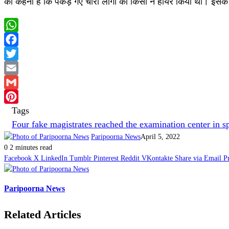
का कहना है कि पकड़े गए चारों लोगों को किसी ने हायर किया था। इसक
WhatsApp
Facebook
Twitter
Email
Gmail
Tags
Pinterest
Four fake magistrates reached the examination center in sp
Paripoorna News
April 5, 2022
0
2 minutes read
Facebook
X
LinkedIn
Tumblr
Pinterest
Reddit
VKontakte
Share via Email
P
Paripoorna News
Related Articles