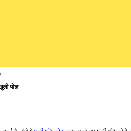
ल
, खुली पोल