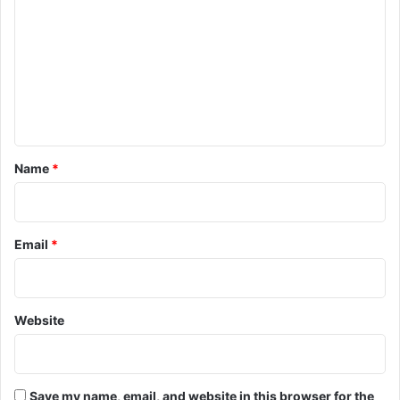
o
m
m
e
n
t
*
Name
*
Email
*
Website
Save my name, email, and website in this browser for the