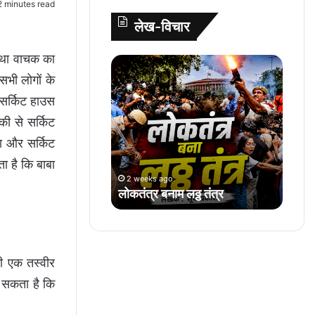
 minutes read
A
o
e
r
लेख-विचार
p
o
r
e
p
k
s
कथा वाचक का
लो
t
क
सभी लोगों के
तं
 सर्किट हाउस
त्र
की से सर्किट
ब
ना
था और सर्किट
म
ा है कि बाबा
ल
2 weeks ago
ठ्ठ
लोकतंत्र बनाम लठ्ठ तंत्र
तं
त्र
 की एक तस्वीर
ा सकता है कि