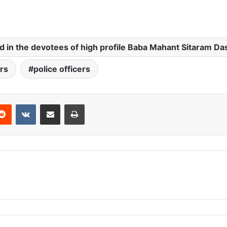
ded in the devotees of high profile Baba Mahant Sitaram Da
rs
police officers
Reddit
VKontakte
Share via Email
Print