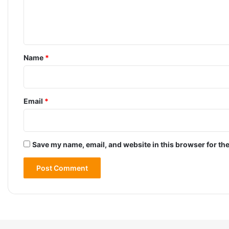
e
n
t
*
Name
*
Email
*
Save my name, email, and website in this browser for th