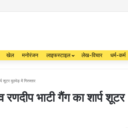
खेल
मनोरंजन
लाइफस्टाइल
लेख-विचार
धर्म-कर्म
प शूटर मुठभेड़ में गिरफ्तार
व रणदीप भाटी गैंग का शार्प शूटर