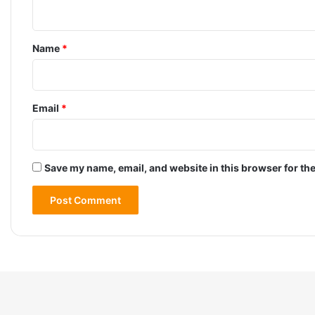
n
t
*
Name
*
Email
*
Save my name, email, and website in this browser for th