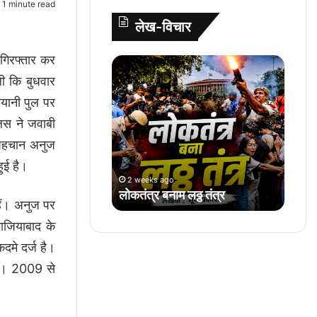
1 minute read
A
o
e
r
लेख-विचार
p
o
r
e
p
k
s
 गिरफ्तार कर
लो
t
क
ी कि बुधवार
तं
रयानी पुल पर
त्र
ब
िस ने जवाबी
ना
 पहचान अनुज
म
ुई है।
ल
2 weeks ago
ठ्ठ
लोकतंत्र बनाम लठ्ठ तंत्र
तं
हैं। अनुज पर
त्र
 गाजियाबाद के
दमे दर्ज है।
 है। 2009 से