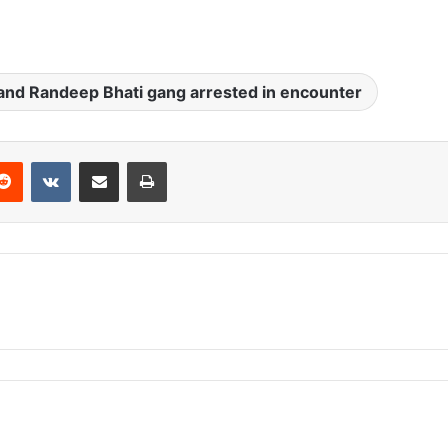
 and Randeep Bhati gang arrested in encounter
Reddit
VKontakte
Share via Email
Print