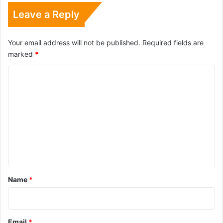
Leave a Reply
Your email address will not be published.
Required fields are
marked
*
C
o
m
m
e
n
t
*
Name
*
Email
*