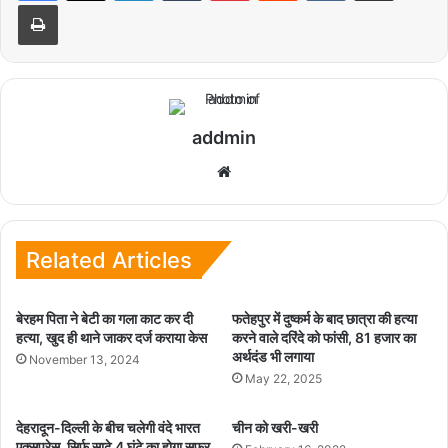
Print
A
o
e
r
p
o
r
e
p
k
s
t
addmin
We
bsi
te
Related Articles
बेरहम पिता ने बेटी का गला काट कर दी
फतेहपुर में दुष्कर्म के बाद छात्रा की हत्या
हत्या, खुद ही थाने जाकर दर्ज कराया केस
करने वाले दरिंदे को फांसी, 81 हजार का
अर्थदंड भी लगाया
November 13, 2024
May 22, 2025
देहरादून-दिल्ली के बीच चलेगी वंदे भारत
चीन को खरी-खरी
एक्सप्रेस, सिर्फ साढ़े 4 घंटे का होगा सफर