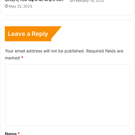
February 16, 2022
May 22, 2023
Leave a Reply
Your email address will not be published.
Required fields are
marked
*
C
o
m
m
e
n
t
*
Name
*