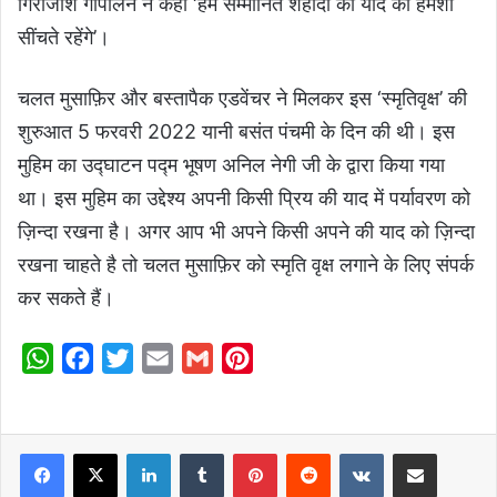
गिरीजांश गोपालन ने कहा ‘हम सम्मानित शहीदों की याद को हमेशा
सींचते रहेंगे’।
चलत मुसाफ़िर और बस्तापैक एडवेंचर ने मिलकर इस ‘स्मृतिवृक्ष’ की
शुरुआत 5 फरवरी 2022 यानी बसंत पंचमी के दिन की थी। इस
मुहिम का उद्घाटन पद्म भूषण अनिल नेगी जी के द्वारा किया गया
था। इस मुहिम का उद्देश्य अपनी किसी प्रिय की याद में पर्यावरण को
ज़िन्दा रखना है। अगर आप भी अपने किसी अपने की याद को ज़िन्दा
रखना चाहते है तो चलत मुसाफ़िर को स्मृति वृक्ष लगाने के लिए संपर्क
कर सकते हैं।
W
F
T
E
G
P
h
a
w
m
m
i
a
c
i
a
a
n
t
e
t
i
i
t
LinkedIn
Tumblr
Pinterest
Reddit
VKontakte
Share via Email
s
b
t
l
l
e