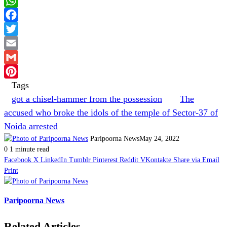
WhatsApp
Facebook
Twitter
Email
Gmail
Tags
Pinterest
got a chisel-hammer from the possession
The
accused who broke the idols of the temple of Sector-37 of
Noida arrested
Paripoorna News
May 24, 2022
0
1 minute read
Facebook
X
LinkedIn
Tumblr
Pinterest
Reddit
VKontakte
Share via Email
Print
Paripoorna News
Related Articles