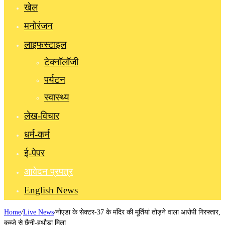
खेल
मनोरंजन
लाइफस्टाइल
टेक्नॉलॉजी
पर्यटन
स्वास्थ्य
लेख-विचार
धर्म-कर्म
ई-पेपर
आवेदन प्रपत्र
English News
Home
/
Live News
/
नोएडा के सेक्टर-37 के मंदिर की मूर्तियां तोड़ने वाला आरोपी गिरफ्तार,
कब्जे से छैनी-हथौड़ा मिला