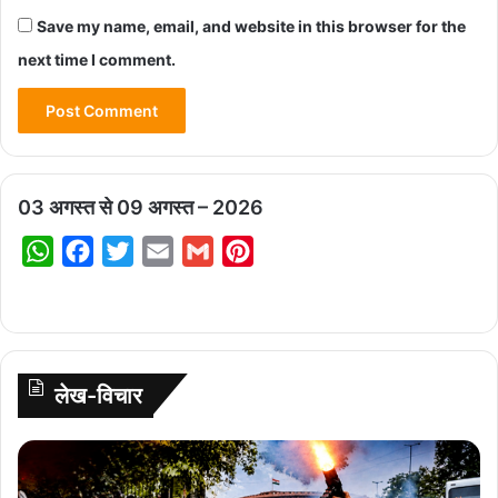
Save my name, email, and website in this browser for the
next time I comment.
03 अगस्त से 09 अगस्त – 2026
W
F
T
E
G
P
h
a
w
m
m
i
a
c
i
a
a
n
t
e
t
i
i
t
s
b
t
l
l
e
लेख-विचार
A
o
e
r
p
o
r
e
लो
p
k
s
क