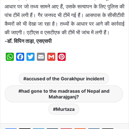
आधार पर जो तथ्य सामने आए हैं, उसके सत्यापन के लिए पुलिस की
पांच टीमें लगी हैं। गैर जनपद भी टीमें गई हैं। आसपास के सीसीटीवी
कैमरों को भी देखा जा रहा है। तथ्यों के आधार पर आगे की कार्रवाई
की जाएगी। एटीएस व एसटीएफ की टीमें भी जांच में लगी हैं।
-डॉ. विपिन ताड़ा, एसएसपी
W
F
T
E
G
P
h
a
w
m
m
i
a
c
i
a
a
n
accused of the Gorakhpur incident
t
e
t
i
i
t
s
b
t
l
l
e
had gone to the madrasas of Nepal and
Maharajganj?
A
o
e
r
p
o
r
e
Murtaza
p
k
s
t
LinkedIn
Tumblr
Pinterest
Reddit
VKontakte
Share via Email