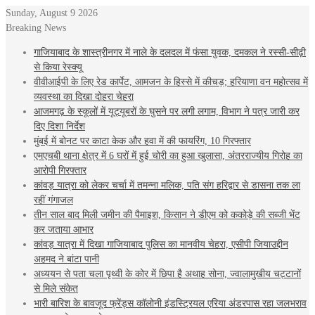
Sunday, August 9 2026
Breaking News
गाजियाबाद के शास्त्रीनगर में नाले के दलदल में फंसा युवक, दमकल ने रस्सी-सीढ़ी
से किया रेस्क्यू
वीवीआईपी के लिए रेड कार्पेट, आमजन के हिस्से में कीचड़; हरियाणा वन महोत्सव में
व्यवस्था का दिखा दोहरा चेहरा
आजमगढ़ के स्‍कूलों में यूट्यूबरों के घुसने पर लगी लगाम, व‍िभाग ने पत्र जारी कर
दि‍ए द‍िशा न‍िर्देश
मुंबई में बोनट पर काटा केक और हवा में की फायरिंग, 10 गिरफ्तार
एमएचबी थाना क्षेत्र में 6 घरों में हुई चोरी का हुआ खुलासा, अंतरराज्यीय गिरोह का
आरोपी गिरफ्तार
कांवड़ यात्रा को लेकर चर्चा में तमन्ना मलिक, पति संग हरिद्वार से डासना तक ला
रहीं गंगाजल
तीन साल बाद मिली जमीन की पैमाइश, किसान ने डीएम को ककोड़े की सब्जी भेंट
कर जताया आभार
कांवड़ यात्रा में दिखा गाजियाबाद पुलिस का मानवीय चेहरा, एसीपी जियाउद्दीन
अहमद ने बांटा पानी
अध्ययन से पता चला पृथ्वी के कोर में छिपा है अथाह सोना, ज्वालामुखीय चट्टानों
से मिले संकेत
भारी बारिश के बावजूद फ्रेंड्स कॉलोनी इंडस्ट्रियल एरिया अंडरपास रहा जलभराव