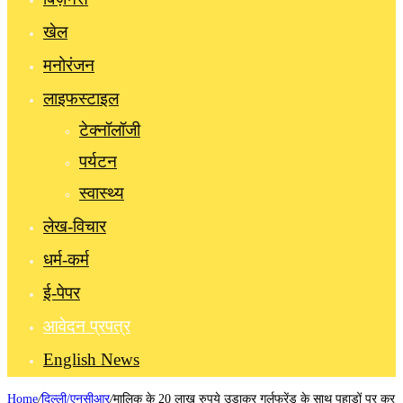
खेल
मनोरंजन
लाइफस्टाइल
टेक्नॉलॉजी
पर्यटन
स्वास्थ्य
लेख-विचार
धर्म-कर्म
ई-पेपर
आवेदन प्रपत्र
English News
Home
/
दिल्ली/एनसीआर
/
मालिक के 20 लाख रुपये उड़ाकर गर्लफ्रेंड के साथ पहाड़ों पर कर