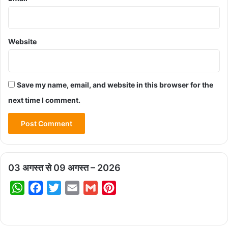
Website
Save my name, email, and website in this browser for the
next time I comment.
03 अगस्त से 09 अगस्त – 2026
W
F
T
E
G
P
h
a
w
m
m
i
a
c
i
a
a
n