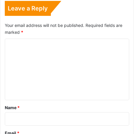
Leave a Reply
Your email address will not be published.
Required fields are
marked
*
C
o
m
m
e
n
t
*
Name
*
Email
*