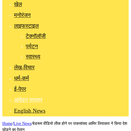
खेल
मनोरंजन
लाइफस्टाइल
टेक्नॉलॉजी
पर्यटन
स्वास्थ्य
लेख-विचार
धर्म-कर्म
ई-पेपर
आवेदन प्रपत्र
English News
Home
/
Live News
/
बेडरूम वीडियो लीक होने पर पाकसांसद आमिर लियाकत ने किया देश
छोड़ने का ऐलान