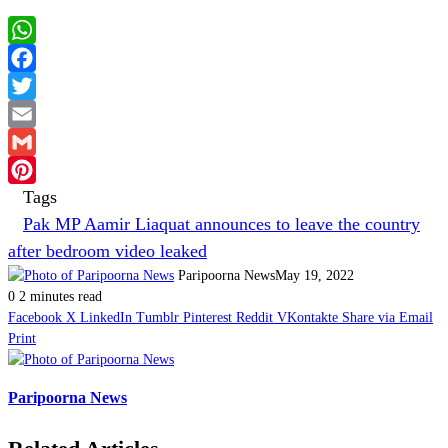
WhatsApp
Facebook
Twitter
Email
Gmail
Tags
Pinterest
Pak MP Aamir Liaquat announces to leave the country
after bedroom video leaked
Paripoorna News
May 19, 2022
0
2 minutes read
Facebook
X
LinkedIn
Tumblr
Pinterest
Reddit
VKontakte
Share via Email
Print
Paripoorna News